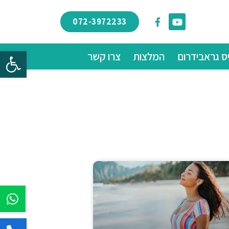
072-3972233
פתח
ס גראבידרום
המלצות
צרו קשר