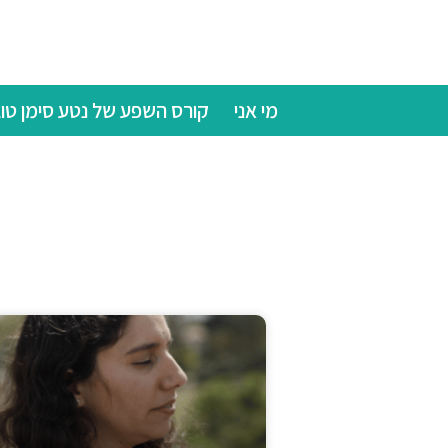
מי אני
קורס השפע של נטע סימן טו