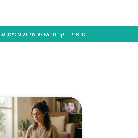
מי אני
קורס השפע של נטע סימן טו