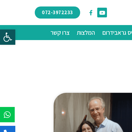
072-3972233
פתח
ס גראבידרום
המלצות
צרו קשר