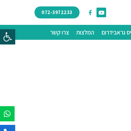
072-3972233
פתח
ס גראבידרום
המלצות
צרו קשר