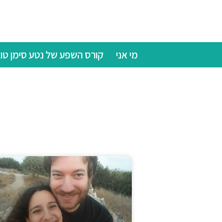
מי אני
קורס השפע של נטע סימן טו