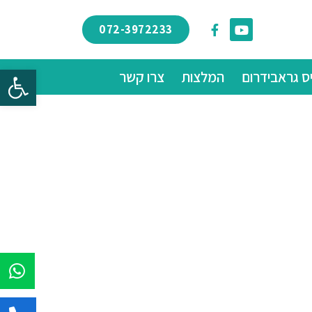
072-3972233
פתח
ס גראבידרום
המלצות
צרו קשר