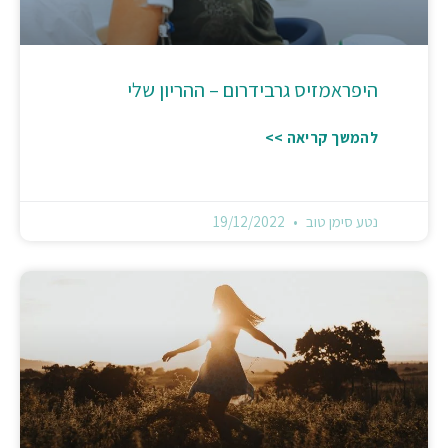
היפראמזיס גרבידרום – ההריון שלי
להמשך קריאה >>
נטע סימן טוב
19/12/2022