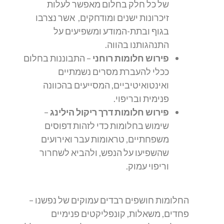
של כל חלק בחלום מאפשר לעלות
זיכרונות ישנים ומודחקים, אשר נצרבו
בגוף ובתת-המודע ומשפיעים על
התנהגותנו בהווה.
פירוש חלומות רוחני
– התבוננות בחלום
ככלי להעברת מסרים נשמתיים
ואינטואיטיביים, המסייעים בהכוונה
פנימית ובריפוי.
פירוש חלומות דרך ריקול הילינג
–
שימוש בחלומות כדי לזהות דפוסים
משפחתיים, טראומות עבר ואירועים
שהשפיעו על הנפש, ולהביא לשחרור
וריפוי עמוק.
החלומות חושפים רבדים עמוקים של נפשנו –
פחדים, משאלות, קונפליקטים פנימיים